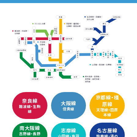
京都線・橿
奈良線
大阪線
原線
難波線・生駒
信貴線
天理線・田原
線
本線
南大阪線
志摩線
名古屋線
吉野線・長野
山田線・鳥羽
鈴鹿線・湯の