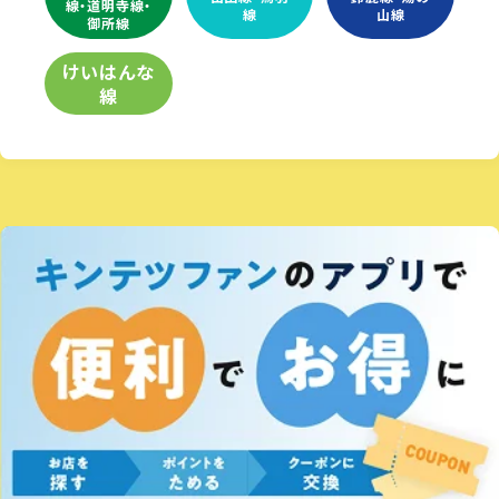
線・道明寺線・
線
山線
御所線
けいはんな
線