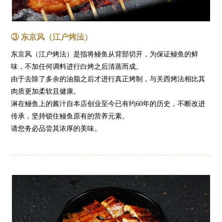
③ 东京风（江户烤法）
东京风（江户烤法）是指将鳗鱼从背部切开，为保证鳗鱼的鲜
味，不加任何调料进行白烤之后清蒸而成。
由于去除了多余的油脂之后才进行真正烤制，与关西烤法相比其
肉质更加柔软且健康。
淋在鳗鱼上的酱汁自本店创业至今已有约60年的历史，不断改进
传承，坚持锁住鳗鱼原有的营养元素。
请您务必品尝其浓厚的美味。