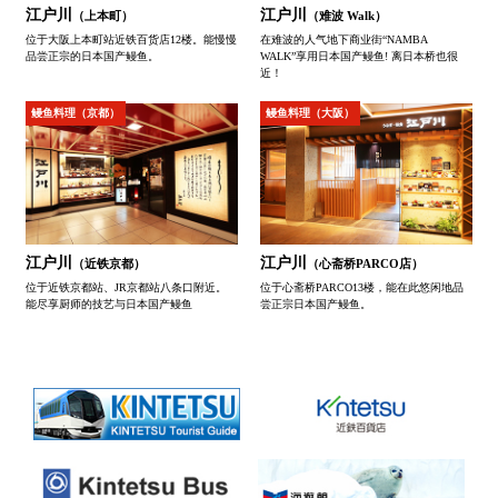
江户川
江户川
（上本町）
（难波 Walk）
位于大阪上本町站近铁百货店12楼。能慢慢
在难波的人气地下商业街“NAMBA
品尝正宗的日本国产鳗鱼。
WALK”享用日本国产鳗鱼! 离日本桥也很
近！
鳗鱼料理（京都）
鳗鱼料理（大阪）
江户川
江户川
（近铁京都）
（心斋桥PARCO店）
位于近铁京都站、JR京都站八条口附近。
位于心斋桥PARCO13楼，能在此悠闲地品
能尽享厨师的技艺与日本国产鳗鱼
尝正宗日本国产鳗鱼。