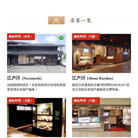
鳗鱼料理（奈良）
鳗鱼料理（大阪）
江户川
江户川
（Naramachi）
（Abeno Harukas）
品味厨师的技艺！在奈良町的日本传统房屋
能在日本最高的大楼“阿倍野HARUKAS”品
里享用日本国产鳗鱼！
尝正宗的日本国产鳗鱼和当季和食。
鳗鱼料理（大阪）
鳗鱼料理（大阪）